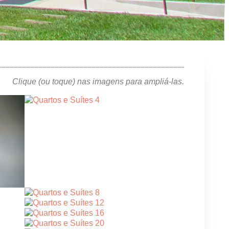
Clique (ou toque) nas imagens para ampliá-las.